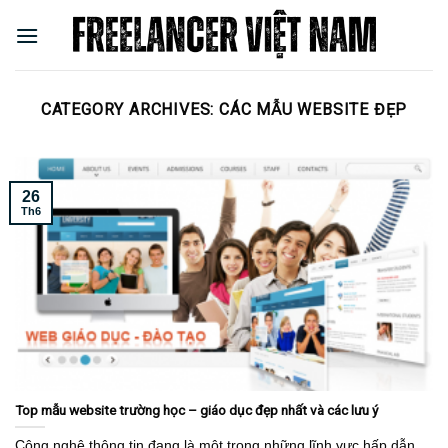
Skip
to
content
CATEGORY ARCHIVES:
CÁC MẪU WEBSITE ĐẸP
26
Th6
Top mẫu website trường học – giáo dục đẹp nhất và các lưu ý
Công nghệ thông tin đang là một trong những lĩnh vực hấp dẫn,