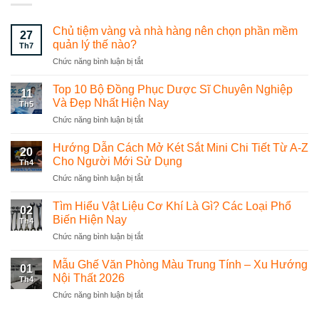
Chủ tiệm vàng và nhà hàng nên chọn phần mềm
27
quản lý thế nào?
Th7
Chức năng bình luận bị tắt
ở
Chủ
tiệm
Top 10 Bộ Đồng Phục Dược Sĩ Chuyên Nghiệp
11
vàng
Và Đẹp Nhất Hiện Nay
Th5
và
Chức năng bình luận bị tắt
ở
nhà
Top
hàng
10
Hướng Dẫn Cách Mở Két Sắt Mini Chi Tiết Từ A-Z
nên
20
Bộ
chọn
Cho Người Mới Sử Dụng
Th4
Đồng
phần
Chức năng bình luận bị tắt
ở
Phục
mềm
Hướng
Dược
quản
Dẫn
Tìm Hiểu Vật Liệu Cơ Khí Là Gì? Các Loại Phổ
Sĩ
lý
02
Cách
Chuyên
Biến Hiện Nay
thế
Th4
Mở
Nghiệp
nào?
Chức năng bình luận bị tắt
ở
Két
Và
Tìm
Sắt
Đẹp
Hiểu
Mẫu Ghế Văn Phòng Màu Trung Tính – Xu Hướng
Mini
Nhất
01
Vật
Chi
Nội Thất 2026
Hiện
Th4
Liệu
Tiết
Nay
Chức năng bình luận bị tắt
ở
Cơ
Từ
Mẫu
Khí
A-