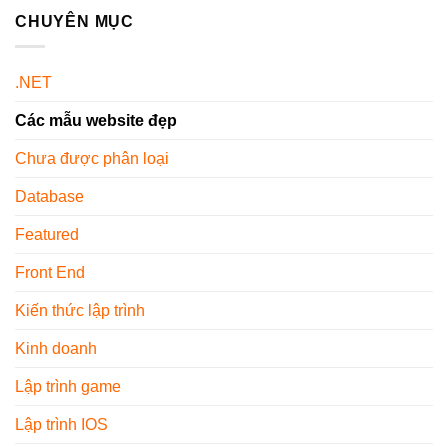
Ghế
Là
Z
Văn
CHUYÊN MỤC
Gì?
Cho
Phòng
Các
Người
Màu
Loại
Mới
Trung
Phổ
Sử
.NET
Tính
Biến
Dụng
–
Hiện
Các mẫu website đẹp
Xu
Nay
Hướng
Nội
Chưa được phân loại
Thất
2026
Database
Featured
Front End
Kiến thức lập trình
Kinh doanh
Lập trình game
Lập trình IOS