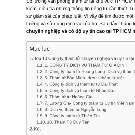
Số lượng văn phòng thám tử tại khu vực TP HCM h
kiếm, điều tra những thông tin riêng tư cần thiết.
sự giám sát của pháp luật. Vì vậy để tìm được một c
tưởng và sử dụng dịch vụ của họ. Sau đây chúng t
chuyên nghiệp và có độ uy tín cao tại TP HCM
m
Mục lục
Top 10 Công ty thám tử chuyên nghiệp và uy tín t
1. CÔNG TY DỊCH VỤ THÁM TỬ GIA ĐÌNH
2. Công ty thám tử Hoàng Long- Dịch vụ thám t
3. Thám tử Bảo Minh- đơn vị thám tử Việt
4. Công ty dịch vụ thám tử tư Đại Phát
5. Công ty dịch vụ thám tử Nhân Đức
6. Thám tử tư Hoàng Gia
7. Lương Gia- Công ty thám tử Uy tín Việt Nam
8. Dịch vụ thám tử Nguyễn Long
9. Công ty thám tử Thiên Tín
10. Thám Tử Duy Tân
Kết