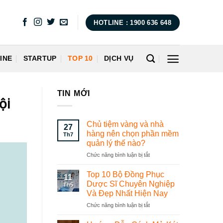
HOTLINE : 1900 636 648
INE
STARTUP
TOP 10
DỊCH VỤ
TIN MỚI
ội
Chủ tiệm vàng và nhà
27
hàng nên chọn phần mềm
Th7
quản lý thế nào?
Chức năng bình luận bị tắt
ở
Chủ
tiệm
Top 10 Bộ Đồng Phục
11
vàng
Dược Sĩ Chuyên Nghiệp
Th5
và
Và Đẹp Nhất Hiện Nay
nhà
Chức năng bình luận bị tắt
ở
hàng
Top
nên
10
chọn