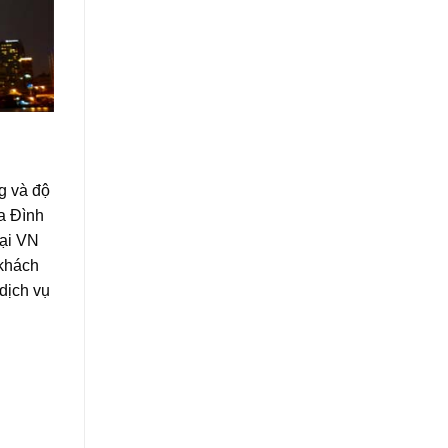
g và độ
a Đình
tại VN
 khách
dịch vụ