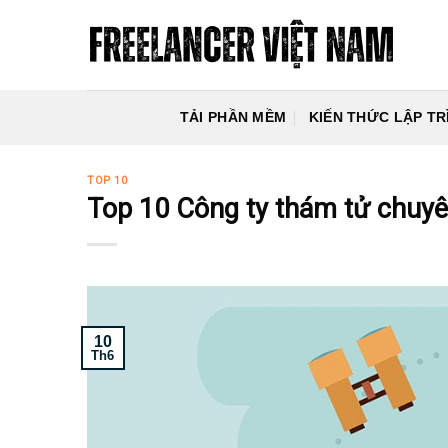
Skip
to
content
TẢI PHẦN MỀM
KIẾN THỨC LẬP TR
TOP 10
Top 10 Công ty thám tử chuyê
10
Th6