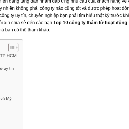
iện đang tăng dần nhằm đáp ứng nhu cầu của khách hàng về v
 Tuy nhiên không phải công ty nào cũng tốt và được phép hoạt độ
ông ty uy tín, chuyên nghiệp bạn phải tìm hiểu thật kỹ trước khi
ôi xin chia sẻ đến các bạn
Top 10 công ty thám tử hoạt động
à bạn có thể tham khảo.
ại TP HCM
ử uy tín
 và Mỹ