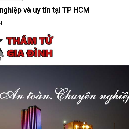
nghiệp và uy tín tại TP HCM
H