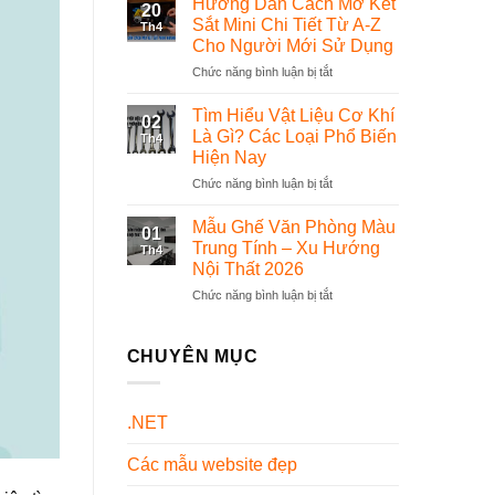
Hướng Dẫn Cách Mở Két
20
Bộ
phần
Sắt Mini Chi Tiết Từ A-Z
Th4
Đồng
mềm
Cho Người Mới Sử Dụng
Phục
quản
Chức năng bình luận bị tắt
ở
Dược
lý
Hướng
Sĩ
thế
Dẫn
Chuyên
nào?
Tìm Hiểu Vật Liệu Cơ Khí
02
Cách
Nghiệp
Là Gì? Các Loại Phổ Biến
Th4
Mở
Và
Hiện Nay
Két
Đẹp
Chức năng bình luận bị tắt
ở
Sắt
Nhất
Tìm
Mini
Hiện
Hiểu
Chi
Nay
Mẫu Ghế Văn Phòng Màu
01
Vật
Tiết
Trung Tính – Xu Hướng
Th4
Liệu
Từ
Nội Thất 2026
Cơ
A-
Chức năng bình luận bị tắt
ở
Khí
Z
Mẫu
Là
Cho
Ghế
Gì?
Người
Văn
Các
CHUYÊN MỤC
Mới
Phòng
Loại
Sử
Màu
Phổ
Dụng
Trung
Biến
.NET
Tính
Hiện
–
Nay
Các mẫu website đẹp
Xu
Hướng