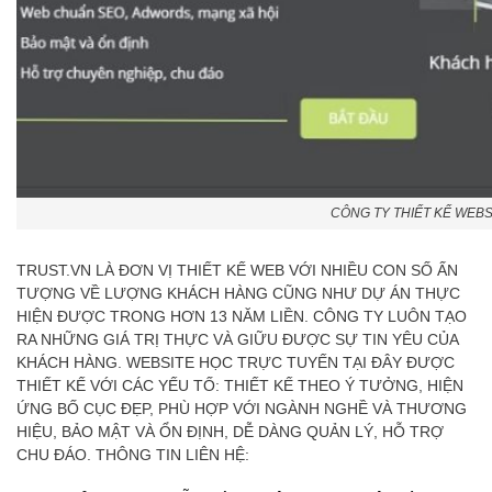
CÔNG TY THIẾT KẾ WEBS
TRUST.VN LÀ ĐƠN VỊ THIẾT KẾ WEB VỚI NHIỀU CON SỐ ẤN
TƯỢNG VỀ LƯỢNG KHÁCH HÀNG CŨNG NHƯ DỰ ÁN THỰC
HIỆN ĐƯỢC TRONG HƠN 13 NĂM LIỀN. CÔNG TY LUÔN TẠO
RA NHỮNG GIÁ TRỊ THỰC VÀ GIỮU ĐƯỢC SỰ TIN YÊU CỦA
KHÁCH HÀNG. WEBSITE HỌC TRỰC TUYẾN TẠI ĐÂY ĐƯỢC
THIẾT KẾ VỚI CÁC YẾU TỐ: THIẾT KẾ THEO Ý TƯỞNG, HIỆN
ỨNG BỐ CỤC ĐẸP, PHÙ HỢP VỚI NGÀNH NGHỀ VÀ THƯƠNG
HIỆU, BẢO MẬT VÀ ỔN ĐỊNH, DỄ DÀNG QUẢN LÝ, HỖ TRỢ
CHU ĐÁO. THÔNG TIN LIÊN HỆ: