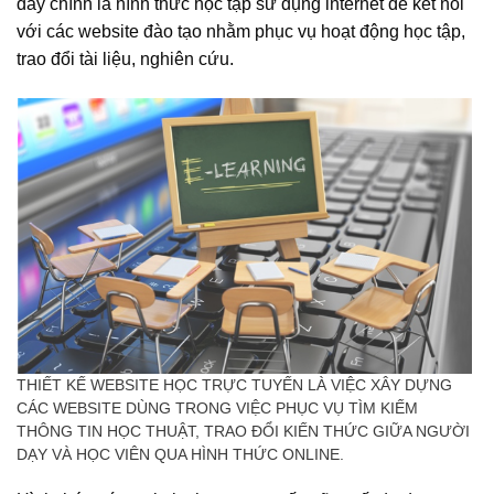
đây chính là hình thức học tập sử dụng internet để kết nối
với các website đào tạo nhằm phục vụ hoạt động học tập,
trao đổi tài liệu, nghiên cứu.
THIẾT KẾ WEBSITE HỌC TRỰC TUYẾN LÀ VIỆC XÂY DỰNG
CÁC WEBSITE DÙNG TRONG VIỆC PHỤC VỤ TÌM KIẾM
THÔNG TIN HỌC THUẬT, TRAO ĐỔI KIẾN THỨC GIỮA NGƯỜI
DẠY VÀ HỌC VIÊN QUA HÌNH THỨC ONLINE.