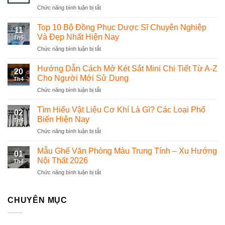
Chức năng bình luận bị tắt
ở
Chủ
tiệm
Top 10 Bộ Đồng Phục Dược Sĩ Chuyên Nghiệp
11
vàng
Và Đẹp Nhất Hiện Nay
Th5
và
Chức năng bình luận bị tắt
ở
nhà
Top
hàng
10
Hướng Dẫn Cách Mở Két Sắt Mini Chi Tiết Từ A-Z
nên
20
Bộ
chọn
Cho Người Mới Sử Dụng
Th4
Đồng
phần
Chức năng bình luận bị tắt
ở
Phục
mềm
Hướng
Dược
quản
Dẫn
Tìm Hiểu Vật Liệu Cơ Khí Là Gì? Các Loại Phổ
Sĩ
lý
02
Cách
Chuyên
Biến Hiện Nay
thế
Th4
Mở
Nghiệp
nào?
Chức năng bình luận bị tắt
ở
Két
Và
Tìm
Sắt
Đẹp
Hiểu
Mẫu Ghế Văn Phòng Màu Trung Tính – Xu Hướng
Mini
Nhất
01
Vật
Chi
Nội Thất 2026
Hiện
Th4
Liệu
Tiết
Nay
Chức năng bình luận bị tắt
ở
Cơ
Từ
Mẫu
Khí
A-
Ghế
Là
Z
Văn
CHUYÊN MỤC
Gì?
Cho
Phòng
Các
Người
Màu
Loại
Mới
Trung
Phổ