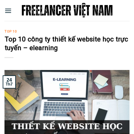
Skip
to
content
TOP 10
Top 10 công ty thiết kế website học trực
tuyến – elearning
24
Th7