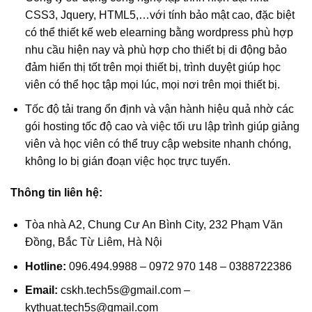
CSS3, Jquery, HTML5,…với tính bảo mật cao, đặc biệt
có thể thiết kế web elearning bằng wordpress phù hợp
nhu cầu hiện nay và phù hợp cho thiết bị di động bảo
đảm hiển thị tốt trên mọi thiết bị, trình duyệt giúp học
viên có thể học tập mọi lúc, mọi nơi trên mọi thiết bị.
Tốc độ tải trang ổn định và vận hành hiệu quả nhờ các
gói hosting tốc độ cao và việc tối ưu lập trình giúp giảng
viên và học viên có thể truy cập website nhanh chóng,
không lo bị gián đoạn việc học trực tuyến.
Thông tin liên hệ:
Tòa nhà A2, Chung Cư An Bình City, 232 Phạm Văn
Đồng, Bắc Từ Liêm, Hà Nội
Hotline:
096.494.9988 – 0972 970 148 – 0388722386
Email:
cskh.tech5s@gmail.com
–
kythuat.tech5s@gmail.com