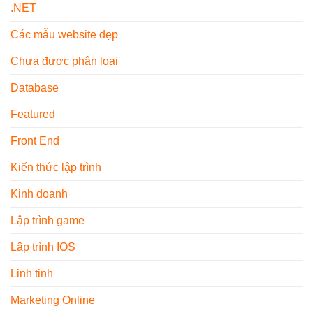
Sử
.NET
Tính
Biến
Dụng
–
Hiện
Các mẫu website đẹp
Xu
Nay
Hướng
Nội
Chưa được phân loại
Thất
2026
Database
Featured
Front End
Kiến thức lập trình
Kinh doanh
Lập trình game
Lập trình IOS
Linh tinh
Marketing Online