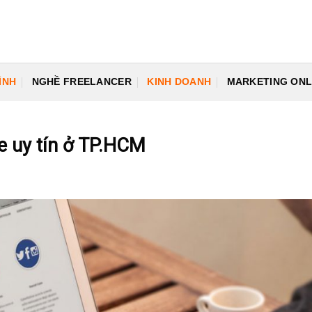
ÌNH
NGHỀ FREELANCER
KINH DOANH
MARKETING ONL
te uy tín ở TP.HCM