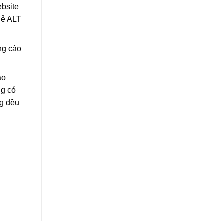
ebsite
thẻ ALT
ng cáo
ào
ng có
ng đều