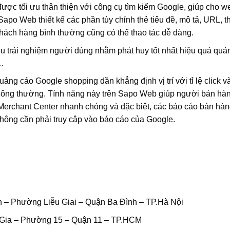
được tối ưu thân thiện với công cụ tìm kiếm Google, giúp cho w
, Sapo Web thiết kế các phần tùy chỉnh thẻ tiêu đề, mô tả, URL, 
khách hàng bình thường cũng có thể thao tác dễ dàng.
ưu trải nghiệm người dùng nhằm phát huy tốt nhất hiệu quả quả
…
g cáo Google shopping dần khẳng định vị trí với tỉ lệ click v
hông thường. Tính năng này trên Sapo Web giúp người bán hà
Merchant Center nhanh chóng và đặc biệt, các báo cáo bán hà
 không cần phải truy cập vào báo cáo của Google.
n – Phường Liễu Giai – Quận Ba Đình – TP.Hà Nội
ữ Gia – Phường 15 – Quận 11 – TP.HCM