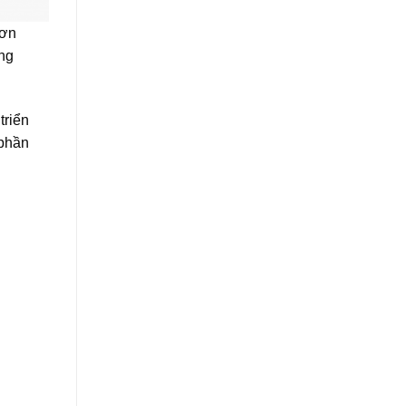
hơn
ong
triển
 phần