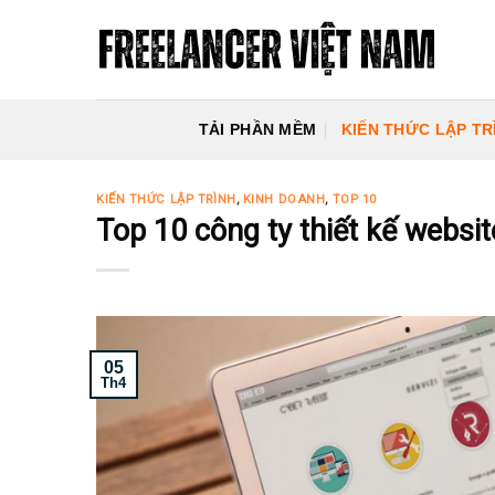
Skip
to
content
TẢI PHẦN MỀM
KIẾN THỨC LẬP TR
KIẾN THỨC LẬP TRÌNH
,
KINH DOANH
,
TOP 10
Top 10 công ty thiết kế websi
05
Th4