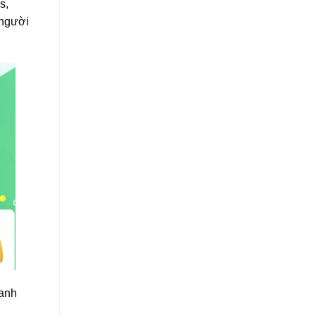
s,
 người
oanh