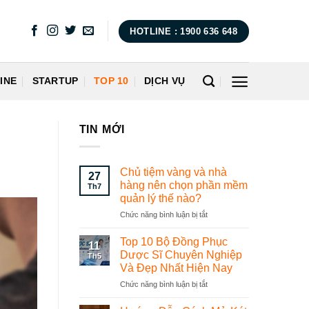
HOTLINE : 1900 636 648
INE
STARTUP
TOP 10
DỊCH VỤ
TIN MỚI
Chủ tiệm vàng và nhà
27
hàng nên chọn phần mềm
Th7
quản lý thế nào?
Chức năng bình luận bị tắt
ở
Chủ
tiệm
Top 10 Bộ Đồng Phục
11
vàng
Dược Sĩ Chuyên Nghiệp
Th5
và
Và Đẹp Nhất Hiện Nay
nhà
Chức năng bình luận bị tắt
ở
hàng
Top
nên
10
chọn