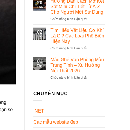
Hướng Dẫn Cách Mở Két
20
Bộ
phần
Sắt Mini Chi Tiết Từ A-Z
Th4
Đồng
mềm
Cho Người Mới Sử Dụng
Phục
quản
Chức năng bình luận bị tắt
ở
Dược
lý
Hướng
Sĩ
thế
Dẫn
Chuyên
nào?
Tìm Hiểu Vật Liệu Cơ Khí
02
Cách
Nghiệp
Là Gì? Các Loại Phổ Biến
Th4
Mở
Và
Hiện Nay
Két
Đẹp
Chức năng bình luận bị tắt
ở
Sắt
Nhất
Tìm
Mini
Hiện
Hiểu
Chi
Nay
Mẫu Ghế Văn Phòng Màu
01
Vật
Tiết
Trung Tính – Xu Hướng
Th4
Liệu
Từ
Nội Thất 2026
Cơ
A-
Chức năng bình luận bị tắt
ở
Khí
Z
Mẫu
Là
Cho
Ghế
Gì?
Người
Văn
Các
CHUYÊN MỤC
Mới
Phòng
Loại
Sử
ang
Màu
Phổ
Dụng
Trung
Biến
 bạn sẽ
.NET
Tính
Hiện
–
Nay
Các mẫu website đẹp
Xu
Hướng