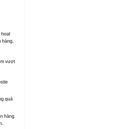
 hoạt
h hàng,
ểm vượt
site
ng quá
ến hàng
n.