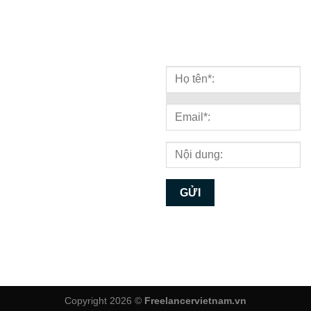
BẢN ĐỒ
NHẬN TƯ VẤN
Copyright 2026 ©
Freelancervietnam.vn