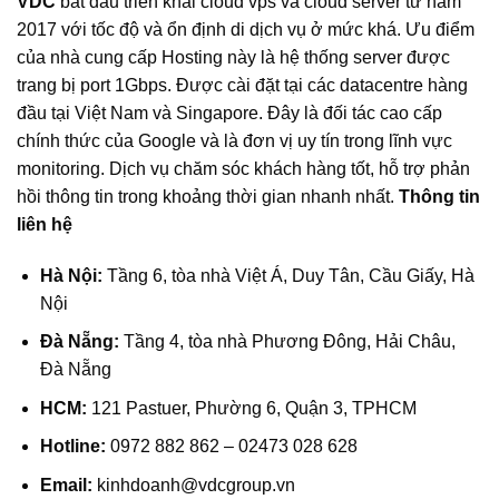
VDC
bắt đầu triển khai cloud vps và cloud server từ năm
2017 với tốc độ và ổn định di dịch vụ ở mức khá. Ưu điểm
của nhà cung cấp Hosting này là hệ thống server được
trang bị port 1Gbps. Được cài đặt tại các datacentre hàng
đầu tại Việt Nam và Singapore. Đây là đối tác cao cấp
chính thức của Google và là đơn vị uy tín trong lĩnh vực
monitoring. Dịch vụ chăm sóc khách hàng tốt, hỗ trợ phản
hồi thông tin trong khoảng thời gian nhanh nhất.
Thông tin
liên hệ
Hà Nội:
Tầng 6, tòa nhà Việt Á, Duy Tân, Cầu Giấy, Hà
Nội
Đà Nẵng:
Tầng 4, tòa nhà Phương Đông, Hải Châu,
Đà Nẵng
HCM:
121 Pastuer, Phường 6, Quận 3, TPHCM
Hotline:
0972 882 862 – 02473 028 628
Email:
kinhdoanh@vdcgroup.vn