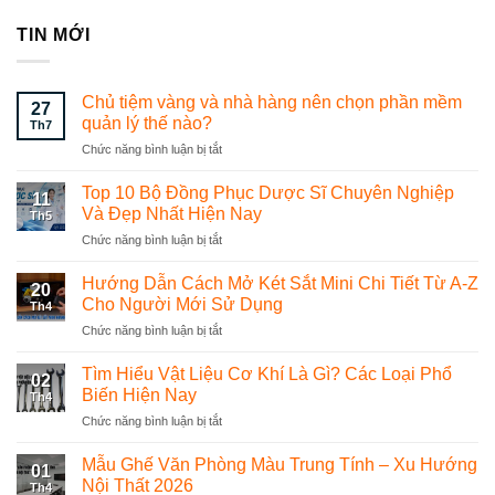
TIN MỚI
Chủ tiệm vàng và nhà hàng nên chọn phần mềm
27
quản lý thế nào?
Th7
Chức năng bình luận bị tắt
ở
Chủ
tiệm
Top 10 Bộ Đồng Phục Dược Sĩ Chuyên Nghiệp
11
vàng
Và Đẹp Nhất Hiện Nay
Th5
và
Chức năng bình luận bị tắt
ở
nhà
Top
hàng
10
Hướng Dẫn Cách Mở Két Sắt Mini Chi Tiết Từ A-Z
nên
20
Bộ
chọn
Cho Người Mới Sử Dụng
Th4
Đồng
phần
Chức năng bình luận bị tắt
ở
Phục
mềm
Hướng
Dược
quản
Dẫn
Tìm Hiểu Vật Liệu Cơ Khí Là Gì? Các Loại Phổ
Sĩ
lý
02
Cách
Chuyên
Biến Hiện Nay
thế
Th4
Mở
Nghiệp
nào?
Chức năng bình luận bị tắt
ở
Két
Và
Tìm
Sắt
Đẹp
Hiểu
Mẫu Ghế Văn Phòng Màu Trung Tính – Xu Hướng
Mini
Nhất
01
Vật
Chi
Nội Thất 2026
Hiện
Th4