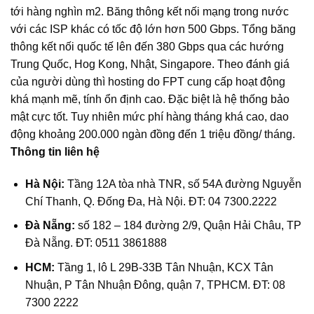
tới hàng nghìn m2. Băng thông kết nối mạng trong nước
với các ISP khác có tốc độ lớn hơn 500 Gbps. Tổng băng
thông kết nối quốc tế lên đến 380 Gbps qua các hướng
Trung Quốc, Hog Kong, Nhật, Singapore. Theo đánh giá
của người dùng thì hosting do FPT cung cấp hoạt động
khá mạnh mẽ, tính ổn định cao. Đặc biệt là hệ thống bảo
mật cực tốt. Tuy nhiên mức phí hàng tháng khá cao, dao
động khoảng 200.000 ngàn đồng đến 1 triệu đồng/ tháng.
Thông tin liên hệ
Hà Nội:
Tầng 12A tòa nhà TNR, số 54A đường Nguyễn
Chí Thanh, Q. Đống Đa, Hà Nội. ĐT: 04 7300.2222
Đà Nẵng:
số 182 – 184 đường 2/9, Quận Hải Châu, TP
Đà Nẵng. ĐT: 0511 3861888
HCM:
Tầng 1, lô L 29B-33B Tân Nhuận, KCX Tân
Nhuận, P Tân Nhuận Đông, quận 7, TPHCM. ĐT: 08
7300 2222