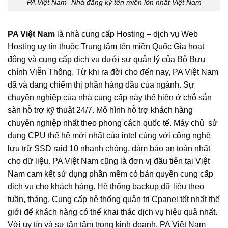
PA Việt Nam- Nhà đăng ký tên miền lớn nhất Việt Nam
PA Việt Nam
là nhà cung cấp Hosting – dịch vụ Web
Hosting uy tín thuộc Trung tâm tên miền Quốc Gia hoạt
động và cung cấp dịch vụ dưới sự quản lý của Bộ Bưu
chính Viễn Thông. Từ khi ra đời cho đến nay, PA Việt Nam
đã và đang chiếm thị phần hàng đầu của ngành. Sự
chuyên nghiệp của nhà cung cấp này thể hiện ở chỗ sẵn
sàn hỗ trợ kỹ thuật 24/7. Mô hình hỗ trợ khách hàng
chuyên nghiệp nhất theo phong cách quốc tế. Máy chủ sử
dụng CPU thế hệ mới nhất của intel cùng với công nghệ
lưu trữ SSD raid 10 nhanh chóng, đảm bảo an toàn nhất
cho dữ liệu. PA Việt Nam cũng là đơn vị đầu tiên tại Việt
Nam cam kết sử dụng phần mềm có bản quyền cung cấp
dịch vụ cho khách hàng. Hệ thống backup dữ liệu theo
tuần, tháng. Cung cấp hệ thống quản trị Cpanel tốt nhất thế
giới để khách hàng có thể khai thác dịch vụ hiệu quả nhất.
Với uy tín và sự tận tâm trong kinh doanh, PA Việt Nam