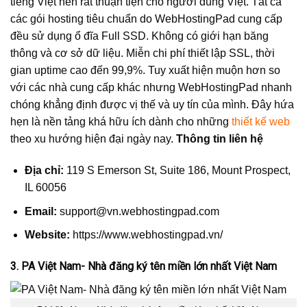
tiếng Việt nên rất thuận tiện cho người dùng Việt. Tất cả
các gói hosting tiêu chuẩn do WebHostingPad cung cấp
đều sử dụng ổ đĩa Full SSD. Không có giới hạn băng
thông và cơ sở dữ liệu. Miễn chi phí thiết lập SSL, thời
gian uptime cao đến 99,9%. Tuy xuất hiện muộn hơn so
với các nhà cung cấp khác nhưng WebHostingPad nhanh
chóng khẳng định được vị thế và uy tín của mình. Đây hứa
hẹn là nền tảng khá hữu ích dành cho những
thiết kế web
theo xu hướng hiện đại ngày nay.
Thông tin liên hệ
Địa chỉ:
119 S Emerson St, Suite 186, Mount Prospect,
IL 60056
Email:
support@vn.webhostingpad.com
Website:
https://www.webhostingpad.vn/
3. PA Việt Nam- Nhà đăng ký tên miền lớn nhất Việt Nam