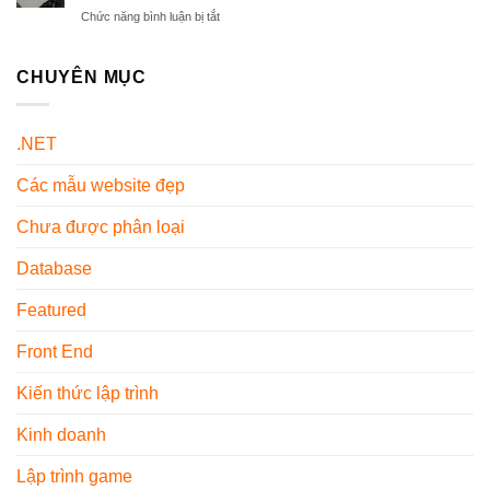
Liệu
Tiết
Nay
Chức năng bình luận bị tắt
ở
Cơ
Từ
Mẫu
Khí
A-
Ghế
Là
Z
Văn
CHUYÊN MỤC
Gì?
Cho
Phòng
Các
Người
Màu
Loại
Mới
Trung
Phổ
Sử
.NET
Tính
Biến
Dụng
–
Hiện
Các mẫu website đẹp
Xu
Nay
Hướng
Nội
Chưa được phân loại
Thất
2026
Database
Featured
Front End
Kiến thức lập trình
Kinh doanh
Lập trình game