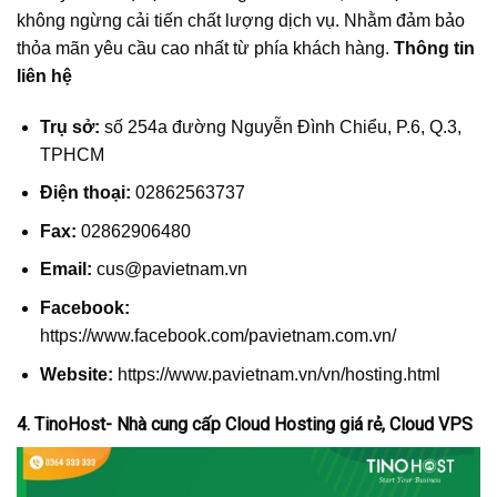
không ngừng cải tiến chất lượng dịch vụ. Nhằm đảm bảo
thỏa mãn yêu cầu cao nhất từ phía khách hàng.
Thông tin
liên hệ
Trụ sở:
số 254a đường Nguyễn Đình Chiểu, P.6, Q.3,
TPHCM
Điện thoại:
02862563737
Fax:
02862906480
Email:
cus@pavietnam.vn
Facebook:
https://www.facebook.com/pavietnam.com.vn/
Website:
https://www.pavietnam.vn/vn/hosting.html
4. TinoHost- Nhà cung cấp Cloud Hosting giá rẻ, Cloud VPS