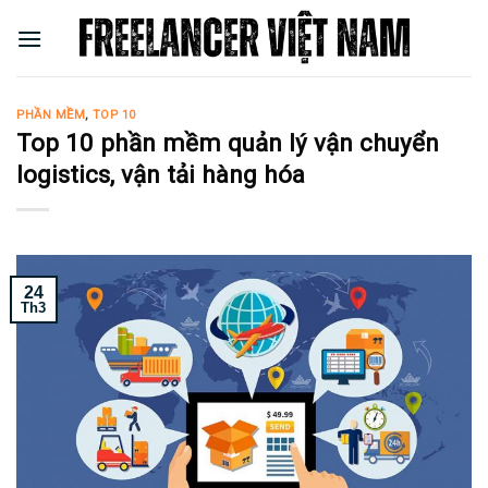
Skip
to
content
PHẦN MỀM
,
TOP 10
Top 10 phần mềm quản lý vận chuyển
logistics, vận tải hàng hóa
24
Th3