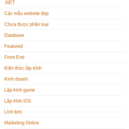
Sử
.NET
Tính
Biến
Dụng
–
Hiện
Các mẫu website đẹp
Xu
Nay
Hướng
Nội
Chưa được phân loại
Thất
2026
Database
Featured
Front End
Kiến thức lập trình
Kinh doanh
Lập trình game
Lập trình IOS
Linh tinh
Marketing Online