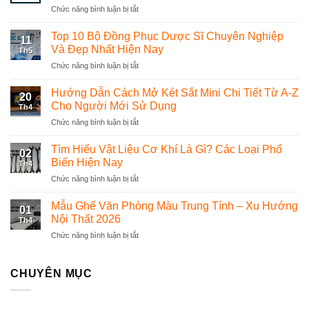
Chức năng bình luận bị tắt
ở
Chủ
tiệm
Top 10 Bộ Đồng Phục Dược Sĩ Chuyên Nghiệp
11
vàng
Và Đẹp Nhất Hiện Nay
Th5
và
Chức năng bình luận bị tắt
ở
nhà
Top
hàng
10
Hướng Dẫn Cách Mở Két Sắt Mini Chi Tiết Từ A-Z
nên
20
Bộ
chọn
Cho Người Mới Sử Dụng
Th4
Đồng
phần
Chức năng bình luận bị tắt
ở
Phục
mềm
Hướng
Dược
quản
Dẫn
Tìm Hiểu Vật Liệu Cơ Khí Là Gì? Các Loại Phổ
Sĩ
lý
02
Cách
Chuyên
Biến Hiện Nay
thế
Th4
Mở
Nghiệp
nào?
Chức năng bình luận bị tắt
ở
Két
Và
Tìm
Sắt
Đẹp
Hiểu
Mẫu Ghế Văn Phòng Màu Trung Tính – Xu Hướng
Mini
Nhất
01
Vật
Chi
Nội Thất 2026
Hiện
Th4
Liệu
Tiết
Nay
Chức năng bình luận bị tắt
ở
Cơ
Từ
Mẫu
Khí
A-
Ghế
Là
Z
Văn
CHUYÊN MỤC
Gì?
Cho
Phòng
Các
Người
Màu
Loại
Mới
Trung
Phổ