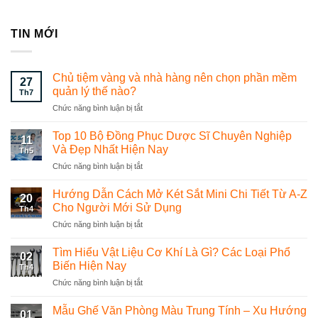
TIN MỚI
Chủ tiệm vàng và nhà hàng nên chọn phần mềm
27
quản lý thế nào?
Th7
Chức năng bình luận bị tắt
ở
Chủ
tiệm
Top 10 Bộ Đồng Phục Dược Sĩ Chuyên Nghiệp
11
vàng
Và Đẹp Nhất Hiện Nay
Th5
và
Chức năng bình luận bị tắt
ở
nhà
Top
hàng
10
Hướng Dẫn Cách Mở Két Sắt Mini Chi Tiết Từ A-Z
nên
20
Bộ
chọn
Cho Người Mới Sử Dụng
Th4
Đồng
phần
Chức năng bình luận bị tắt
ở
Phục
mềm
Hướng
Dược
quản
Dẫn
Tìm Hiểu Vật Liệu Cơ Khí Là Gì? Các Loại Phổ
Sĩ
lý
02
Cách
Chuyên
Biến Hiện Nay
thế
Th4
Mở
Nghiệp
nào?
Chức năng bình luận bị tắt
ở
Két
Và
Tìm
Sắt
Đẹp
Hiểu
Mẫu Ghế Văn Phòng Màu Trung Tính – Xu Hướng
Mini
Nhất
01