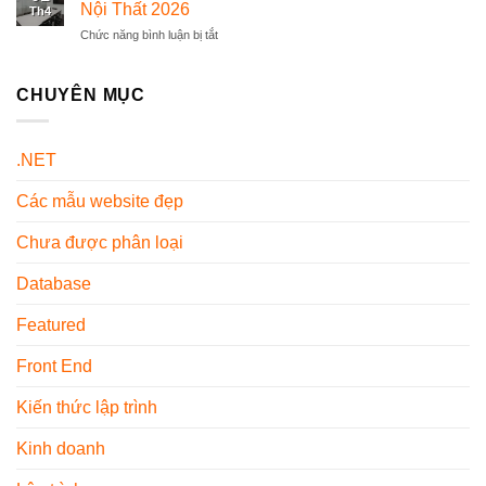
Vật
Chi
Nội Thất 2026
Hiện
Th4
Liệu
Tiết
Nay
Chức năng bình luận bị tắt
ở
Cơ
Từ
Mẫu
Khí
A-
Ghế
Là
Z
Văn
CHUYÊN MỤC
Gì?
Cho
Phòng
Các
Người
Màu
Loại
Mới
Trung
Phổ
Sử
.NET
Tính
Biến
Dụng
–
Hiện
Các mẫu website đẹp
Xu
Nay
Hướng
Nội
Chưa được phân loại
Thất
2026
Database
Featured
Front End
Kiến thức lập trình
Kinh doanh