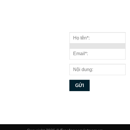
kỹ thuật
BẢN ĐỒ
NHẬN TƯ VẤN