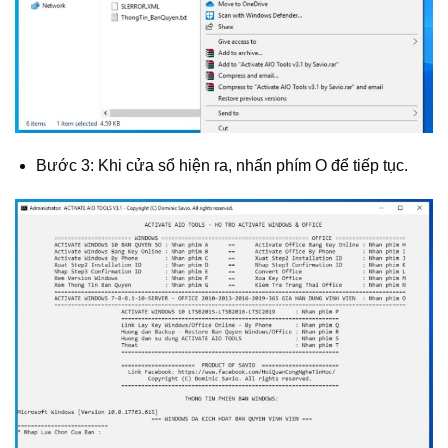
Bước 3: Khi cửa sổ hiện ra, nhấn phím O để tiếp tục.