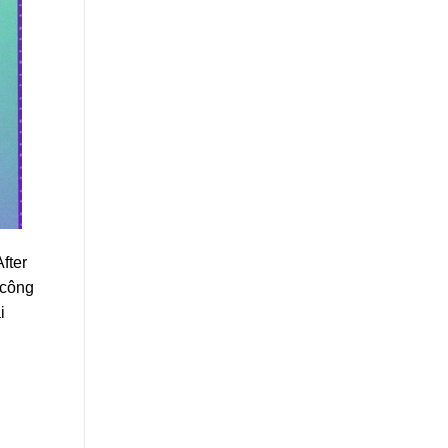
fter
 công
i