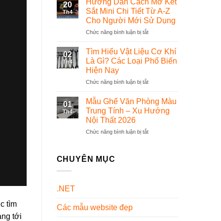
Hướng Dẫn Cách Mở Két
20
Bộ
phần
Sắt Mini Chi Tiết Từ A-Z
Th4
Đồng
mềm
Cho Người Mới Sử Dụng
Phục
quản
Chức năng bình luận bị tắt
ở
Dược
lý
Hướng
Sĩ
thế
Dẫn
Chuyên
nào?
Tìm Hiểu Vật Liệu Cơ Khí
02
Cách
Nghiệp
Là Gì? Các Loại Phổ Biến
Th4
Mở
Và
Hiện Nay
Két
Đẹp
Chức năng bình luận bị tắt
ở
Sắt
Nhất
Tìm
Mini
Hiện
Hiểu
Chi
Nay
Mẫu Ghế Văn Phòng Màu
01
Vật
Tiết
Trung Tính – Xu Hướng
Th4
Liệu
Từ
Nội Thất 2026
Cơ
A-
Chức năng bình luận bị tắt
ở
Khí
Z
Mẫu
Là
Cho
Ghế
Gì?
Người
Văn
Các
CHUYÊN MỤC
Mới
Phòng
Loại
Sử
Màu
Phổ
Dụng
Trung
Biến
.NET
Tính
Hiện
–
Nay
c tìm
Các mẫu website đẹp
Xu
ng tới
Hướng