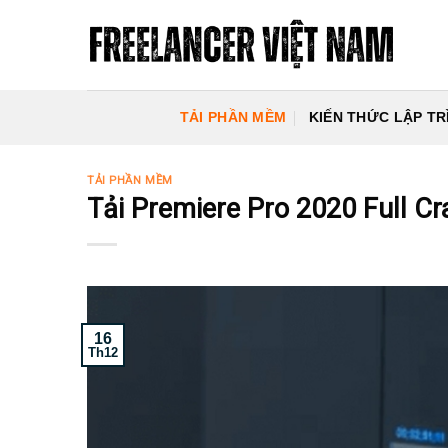
Skip
to
content
TẢI PHẦN MỀM
KIẾN THỨC LẬP TR
TẢI PHẦN MỀM
Tải Premiere Pro 2020 Full Cr
16
Th12