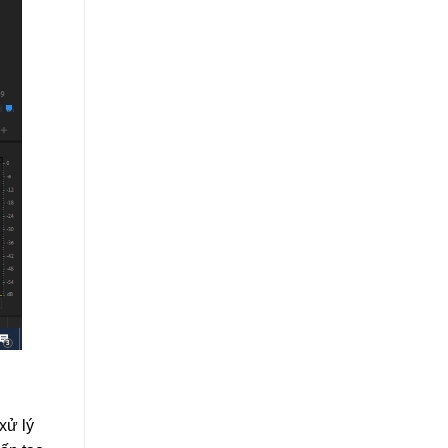
xử lý