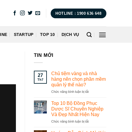
HOTLINE : 1900 636 648
INE
STARTUP
TOP 10
DỊCH VỤ
TIN MỚI
Chủ tiệm vàng và nhà
27
hàng nên chọn phần mềm
Th7
quản lý thế nào?
Chức năng bình luận bị tắt
ở
Chủ
tiệm
Top 10 Bộ Đồng Phục
11
vàng
Dược Sĩ Chuyên Nghiệp
Th5
và
Và Đẹp Nhất Hiện Nay
nhà
Chức năng bình luận bị tắt
ở
hàng
Top
nên
10
chọn