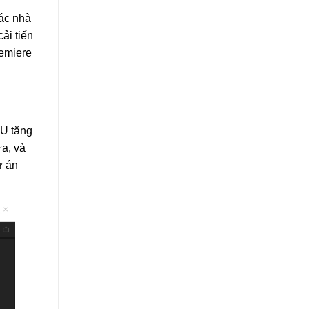
các nhà
ải tiến
remiere
PU tăng
ửa, và
ự án