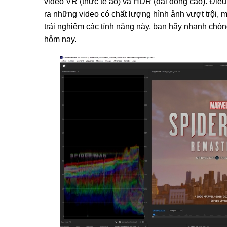
video VR (thực tế ảo) và HDR (dải động cao). Đi
ra những video có chất lượng hình ảnh vượt trội, 
trải nghiệm các tính năng này, bạn hãy nhanh chó
hôm nay.