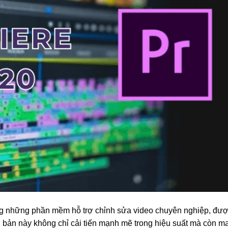
ong những phần mềm hỗ trợ chỉnh sửa video chuyên nghiệp, đượ
 bản này không chỉ cải tiến mạnh mẽ trong hiệu suất mà còn ma