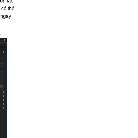
ốn tạo
 có thể
 ngay