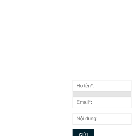
thức quan trọng về lĩnh vực
Hotline : 1900 636 648
công nghệ, marketing...
109 - Phòng
kinh doanh
103 - Phòng
kỹ thuật
BẢN ĐỒ
NHẬN TƯ VẤN