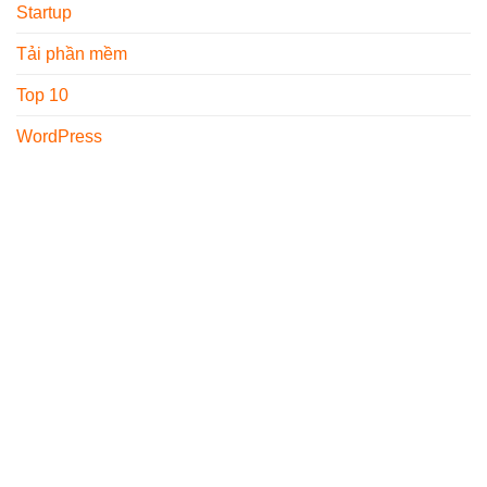
Startup
Tải phần mềm
Top 10
WordPress
GIỚI THIỆU
THÔNG TIN LIÊN HỆ
Freelancervietnam.vn
Địa chỉ : 1073/23 Cách
được thành lập từ năm
Mạng Tháng 8, P.7,
2017, trang đã hoạt động
Q.Tân Bình, TP.HCM
được 7 năm và đã mang
Email :
cho độc giả nhiều kiến
info@themona.global