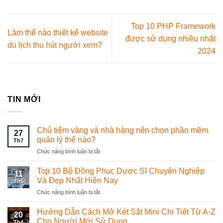
Top 10 PHP Framework
Làm thế nào thiết kế website
được sử dụng nhiều nhất
du lịch thu hút người xem?
2024
TIN MỚI
Chủ tiệm vàng và nhà hàng nên chọn phần mềm
27
quản lý thế nào?
Th7
Chức năng bình luận bị tắt
ở
Chủ
tiệm
Top 10 Bộ Đồng Phục Dược Sĩ Chuyên Nghiệp
11
vàng
Và Đẹp Nhất Hiện Nay
Th5
và
Chức năng bình luận bị tắt
ở
nhà
Top
hàng
10
Hướng Dẫn Cách Mở Két Sắt Mini Chi Tiết Từ A-Z
nên
20
Bộ
chọn
Cho Người Mới Sử Dụng
Th4