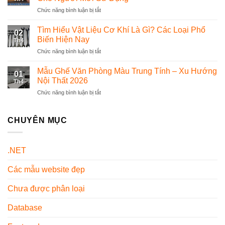
Đồng
phần
Chức năng bình luận bị tắt
ở
Phục
mềm
Hướng
Dược
quản
Dẫn
Tìm Hiểu Vật Liệu Cơ Khí Là Gì? Các Loại Phổ
Sĩ
lý
02
Cách
Chuyên
Biến Hiện Nay
thế
Th4
Mở
Nghiệp
nào?
Chức năng bình luận bị tắt
ở
Két
Và
Tìm
Sắt
Đẹp
Hiểu
Mẫu Ghế Văn Phòng Màu Trung Tính – Xu Hướng
Mini
Nhất
01
Vật
Chi
Nội Thất 2026
Hiện
Th4
Liệu
Tiết
Nay
Chức năng bình luận bị tắt
ở
Cơ
Từ
Mẫu
Khí
A-
Ghế
Là
Z
Văn
CHUYÊN MỤC
Gì?
Cho
Phòng
Các
Người
Màu
Loại
Mới
Trung
Phổ
Sử
.NET
Tính
Biến
Dụng
–
Hiện
Các mẫu website đẹp
Xu
Nay
Hướng
Nội
Chưa được phân loại
Thất
2026
Database