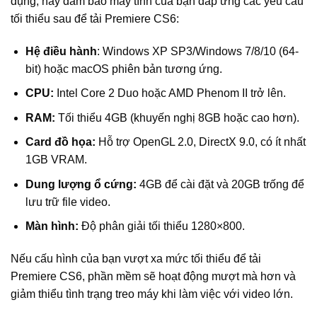
dụng, hãy đảm bảo máy tính của bạn đáp ứng các yêu cầu
tối thiểu sau để tải Premiere CS6:
Hệ điều hành
: Windows XP SP3/Windows 7/8/10 (64-
bit) hoặc macOS phiên bản tương ứng.
CPU:
Intel Core 2 Duo hoặc AMD Phenom II trở lên.
RAM:
Tối thiểu 4GB (khuyến nghị 8GB hoặc cao hơn).
Card đồ họa:
Hỗ trợ OpenGL 2.0, DirectX 9.0, có ít nhất
1GB VRAM.
Dung lượng ổ cứng:
4GB để cài đặt và 20GB trống để
lưu trữ file video.
Màn hình:
Độ phân giải tối thiểu 1280×800.
Nếu cấu hình của bạn vượt xa mức tối thiểu để tải
Premiere CS6, phần mềm sẽ hoạt động mượt mà hơn và
giảm thiểu tình trạng treo máy khi làm việc với video lớn.