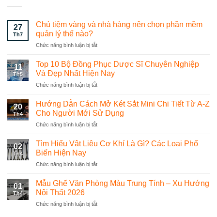
Chủ tiệm vàng và nhà hàng nên chọn phần mềm
27
quản lý thế nào?
Th7
Chức năng bình luận bị tắt
ở
Chủ
tiệm
Top 10 Bộ Đồng Phục Dược Sĩ Chuyên Nghiệp
11
vàng
Và Đẹp Nhất Hiện Nay
Th5
và
Chức năng bình luận bị tắt
ở
nhà
Top
hàng
10
Hướng Dẫn Cách Mở Két Sắt Mini Chi Tiết Từ A-Z
nên
20
Bộ
chọn
Cho Người Mới Sử Dụng
Th4
Đồng
phần
Chức năng bình luận bị tắt
ở
Phục
mềm
Hướng
Dược
quản
Dẫn
Tìm Hiểu Vật Liệu Cơ Khí Là Gì? Các Loại Phổ
Sĩ
lý
02
Cách
Chuyên
Biến Hiện Nay
thế
Th4
Mở
Nghiệp
nào?
Chức năng bình luận bị tắt
ở
Két
Và
Tìm
Sắt
Đẹp
Hiểu
Mẫu Ghế Văn Phòng Màu Trung Tính – Xu Hướng
Mini
Nhất
01
Vật
Chi
Nội Thất 2026
Hiện
Th4
Liệu
Tiết
Nay
Chức năng bình luận bị tắt
ở
Cơ
Từ
Mẫu
Khí
A-