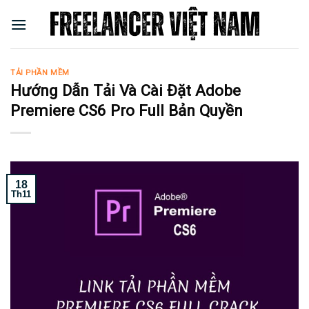
Skip
to
content
TẢI PHẦN MỀM
Hướng Dẫn Tải Và Cài Đặt Adobe
Premiere CS6 Pro Full Bản Quyền
18
Th11