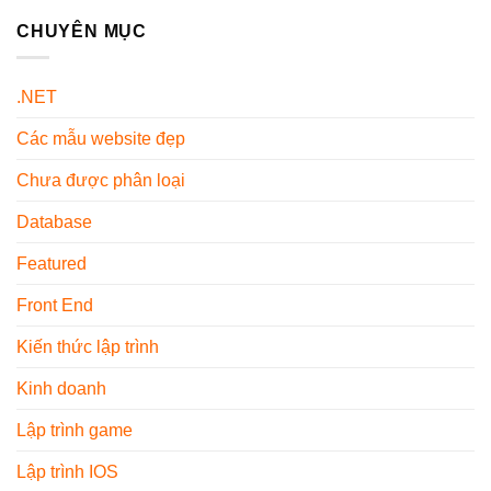
Ghế
Là
Z
Văn
CHUYÊN MỤC
Gì?
Cho
Phòng
Các
Người
Màu
Loại
Mới
Trung
Phổ
Sử
.NET
Tính
Biến
Dụng
–
Hiện
Các mẫu website đẹp
Xu
Nay
Hướng
Nội
Chưa được phân loại
Thất
2026
Database
Featured
Front End
Kiến thức lập trình
Kinh doanh
Lập trình game
Lập trình IOS