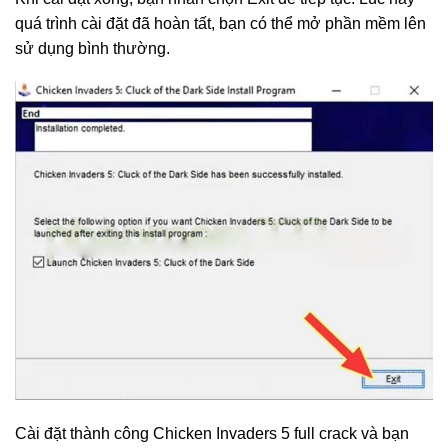
quá trình cài đặt đã hoàn tất, bạn có thể mở phần mềm lên
sử dụng bình thường.
Cài đặt thành công Chicken Invaders 5 full crack và bạn