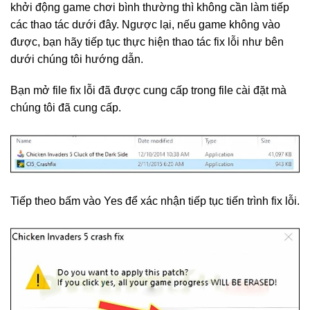
khởi động game chơi bình thường thì không cần làm tiếp
các thao tác dưới đây. Ngược lại, nếu game không vào
được, bạn hãy tiếp tục thực hiện thao tác fix lỗi như bên
dưới chúng tôi hướng dẫn.
Bạn mở file fix lỗi đã được cung cấp trong file cài đặt mà
chúng tôi đã cung cấp.
Tiếp theo bấm vào Yes để xác nhận tiếp tục tiến trình fix lỗi.