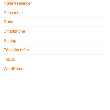
Nghề freelancer
Phần mềm
Ruby
Smartphone
Startup
Tải phần mềm
Top 10
WordPress