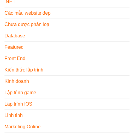
.NET
Tính
Biến
Dụng
–
Hiện
Các mẫu website đẹp
Xu
Nay
Hướng
Nội
Chưa được phân loại
Thất
2026
Database
Featured
Front End
Kiến thức lập trình
Kinh doanh
Lập trình game
Lập trình IOS
Linh tinh
Marketing Online