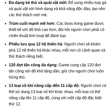
Đa dạng kẻ thù và quái vật mới
: Bổ sung nhiều loại gà
và quái vật với hình dạng và khả năng độc đáo, tạo nên
các thử thách mới mẻ.
Trùm cuối mạnh mẽ hơn:
Các boss trong game được
thiết kế với độ khó cao hơn, đòi hỏi người chơi phải có
chiến thuật linh hoạt để đánh bại.
Phiêu lưu qua 12 hệ thiên hà:
Người chơi sẽ khám
phá 12 hệ thiên hà khác nhau, mỗi nơi có cảnh quan và
thử thách riêng biệt.
120 đợt tấn công đa dạng:
Game cung cấp 120 đợt
tấn công với độ khó tăng dần, giữ cho người chơi luôn
hứng thú.
13 loại vũ khí nâng cấp đến 11 cấp độ:
Người chơi có
thể sử dụng 13 loại vũ khí khác nhau, mỗi loại có thể
nâng cấp lên 11 cấp độ, cùng với một cấp độ đặc biệt
thứ 12.