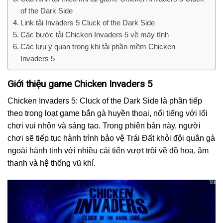
of the Dark Side
Link tải Invaders 5 Cluck of the Dark Side
Các bước tải Chicken Invaders 5 về máy tính
Các lưu ý quan trọng khi tải phần mềm Chicken
Invaders 5
Giới thiệu game Chicken Invaders 5
Chicken Invaders 5: Cluck of the Dark Side là phần tiếp
theo trong loạt game bắn gà huyền thoại, nổi tiếng với lối
chơi vui nhộn và sáng tạo. Trong phiên bản này, người
chơi sẽ tiếp tục hành trình bảo vệ Trái Đất khỏi đội quân gà
ngoài hành tinh với nhiều cải tiến vượt trội về đồ họa, âm
thanh và hệ thống vũ khí.