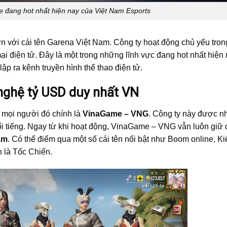
e đang hot nhất hiện nay của Việt Nam Esports
 với cái tên Garena Việt Nam. Công ty hoạt động chủ yếu trong
 mại điện tử. Đây là một trong những lĩnh vực đang hot nhất hiện 
ập ra kênh truyền hình thể thao điện tử.
nghệ tỷ USD duy nhất VN
 mọi người đó chính là
VinaGame – VNG
. Công ty này được n
i tiếng. Ngay từ khi hoạt động, VinaGame – VNG vẫn luôn giữ 
am
. Có thể điểm qua một số cái tên nổi bật như Boom online, K
 là Tốc Chiến.