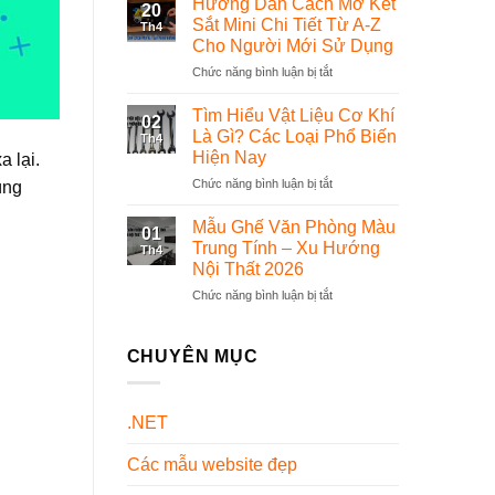
Hướng Dẫn Cách Mở Két
20
Bộ
phần
Sắt Mini Chi Tiết Từ A-Z
Th4
Đồng
mềm
Cho Người Mới Sử Dụng
Phục
quản
Chức năng bình luận bị tắt
ở
Dược
lý
Hướng
Sĩ
thế
Dẫn
Chuyên
nào?
Tìm Hiểu Vật Liệu Cơ Khí
02
Cách
Nghiệp
Là Gì? Các Loại Phổ Biến
Th4
Mở
Và
Hiện Nay
 lại.
Két
Đẹp
Chức năng bình luận bị tắt
ở
Sắt
ùng
Nhất
Tìm
Mini
Hiện
Hiểu
Chi
Nay
Mẫu Ghế Văn Phòng Màu
01
Vật
Tiết
Trung Tính – Xu Hướng
Th4
Liệu
Từ
Nội Thất 2026
Cơ
A-
Chức năng bình luận bị tắt
ở
Khí
Z
Mẫu
Là
Cho
Ghế
Gì?
Người
Văn
Các
CHUYÊN MỤC
Mới
Phòng
Loại
Sử
Màu
Phổ
Dụng
Trung
Biến
.NET
Tính
Hiện
–
Nay
Các mẫu website đẹp
Xu
Hướng