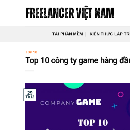
Skip
to
content
TẢI PHẦN MỀM
KIẾN THỨC LẬP TR
TOP 10
Top 10 công ty game hàng đầ
29
Th12