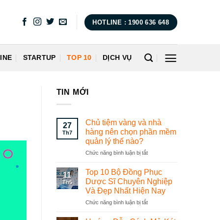
HOTLINE : 1900 636 648
INE
STARTUP
TOP 10
DỊCH VỤ
TIN MỚI
Chủ tiệm vàng và nhà
27
hàng nên chọn phần mềm
Th7
quản lý thế nào?
Chức năng bình luận bị tắt
ở
Chủ
tiệm
Top 10 Bộ Đồng Phục
11
vàng
Dược Sĩ Chuyên Nghiệp
Th5
và
Và Đẹp Nhất Hiện Nay
nhà
Chức năng bình luận bị tắt
ở
hàng
Top
nên
10
chọn