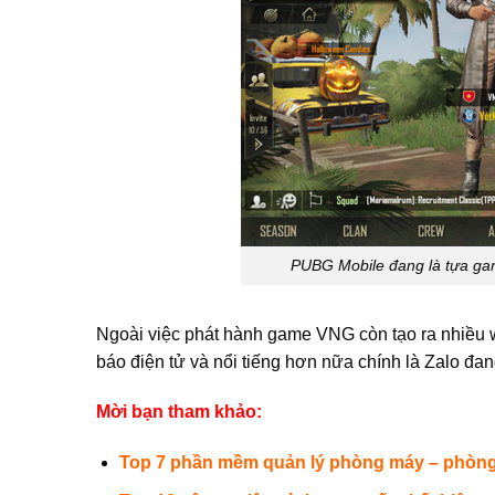
PUBG Mobile đang là tựa ga
Ngoài việc phát hành game VNG còn tạo ra nhiều 
báo điện tử và nổi tiếng hơn nữa chính là Zalo đ
Mời bạn tham khảo:
Top 7 phần mềm quản lý phòng máy – phòng