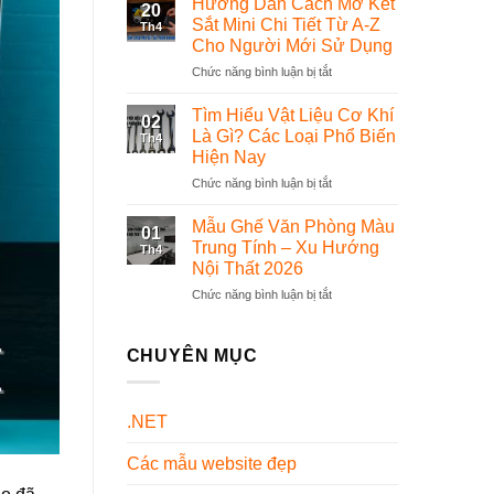
Hướng Dẫn Cách Mở Két
20
Bộ
phần
Sắt Mini Chi Tiết Từ A-Z
Th4
Đồng
mềm
Cho Người Mới Sử Dụng
Phục
quản
Chức năng bình luận bị tắt
ở
Dược
lý
Hướng
Sĩ
thế
Dẫn
Chuyên
nào?
Tìm Hiểu Vật Liệu Cơ Khí
02
Cách
Nghiệp
Là Gì? Các Loại Phổ Biến
Th4
Mở
Và
Hiện Nay
Két
Đẹp
Chức năng bình luận bị tắt
ở
Sắt
Nhất
Tìm
Mini
Hiện
Hiểu
Chi
Nay
Mẫu Ghế Văn Phòng Màu
01
Vật
Tiết
Trung Tính – Xu Hướng
Th4
Liệu
Từ
Nội Thất 2026
Cơ
A-
Chức năng bình luận bị tắt
ở
Khí
Z
Mẫu
Là
Cho
Ghế
Gì?
Người
Văn
Các
CHUYÊN MỤC
Mới
Phòng
Loại
Sử
Màu
Phổ
Dụng
Trung
Biến
.NET
Tính
Hiện
–
Nay
Các mẫu website đẹp
Xu
Hướng