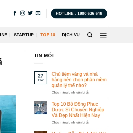
HOTLINE : 1900 636 648
INE
STARTUP
TOP 10
DỊCH VỤ
TIN MỚI
á
Chủ tiệm vàng và nhà
27
hàng nên chọn phần mềm
Th7
quản lý thế nào?
Chức năng bình luận bị tắt
ở
Chủ
tiệm
Top 10 Bộ Đồng Phục
11
vàng
Dược Sĩ Chuyên Nghiệp
Th5
và
Và Đẹp Nhất Hiện Nay
nhà
Chức năng bình luận bị tắt
ở
hàng
Top
nên
10
chọn