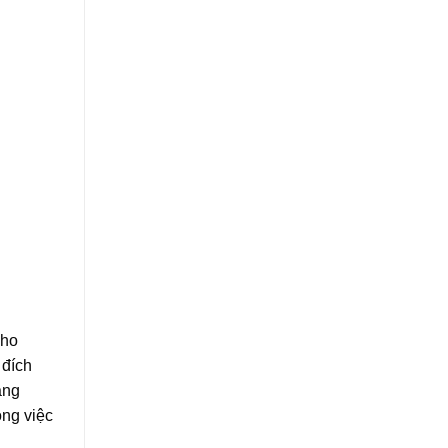
cho
 đích
ảng
ông việc