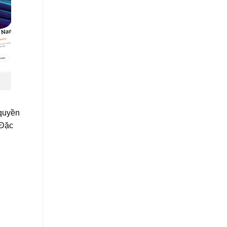
 quyền
 Đặc