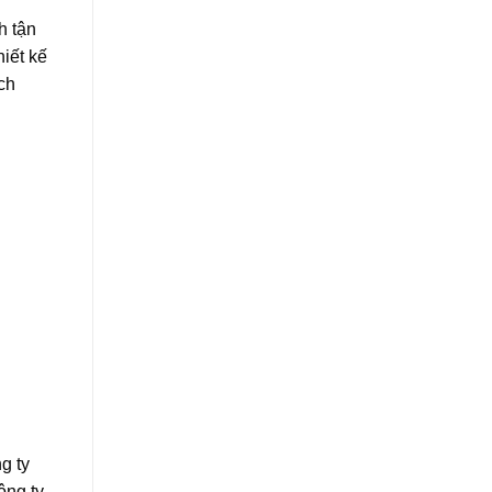
h tận
iết kế
ch
g ty
ông ty