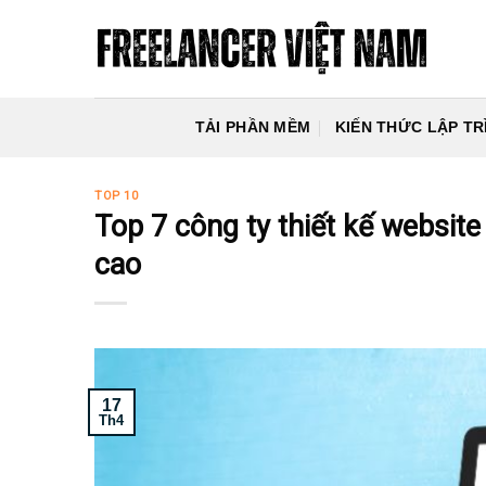
Skip
to
content
TẢI PHẦN MỀM
KIẾN THỨC LẬP TR
TOP 10
Top 7 công ty thiết kế websi
cao
17
Th4