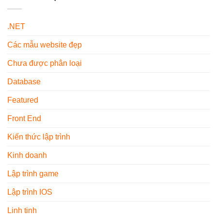
Phòng
Các
Người
Màu
Loại
Mới
Trung
Phổ
Sử
.NET
Tính
Biến
Dụng
–
Hiện
Các mẫu website đẹp
Xu
Nay
Hướng
Nội
Chưa được phân loại
Thất
2026
Database
Featured
Front End
Kiến thức lập trình
Kinh doanh
Lập trình game
Lập trình IOS
Linh tinh