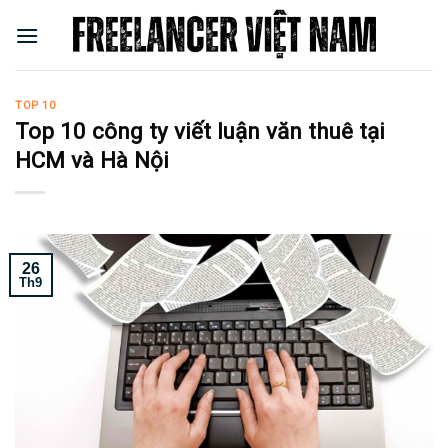
Skip
to
content
TOP 10
Top 10 công ty viết luận văn thuê tại
HCM và Hà Nội
26
Th9