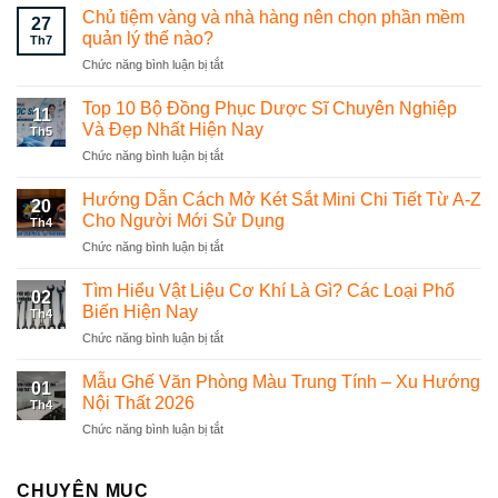
Chủ tiệm vàng và nhà hàng nên chọn phần mềm
27
quản lý thế nào?
Th7
Chức năng bình luận bị tắt
ở
Chủ
tiệm
Top 10 Bộ Đồng Phục Dược Sĩ Chuyên Nghiệp
11
vàng
Và Đẹp Nhất Hiện Nay
Th5
và
Chức năng bình luận bị tắt
ở
nhà
Top
hàng
10
Hướng Dẫn Cách Mở Két Sắt Mini Chi Tiết Từ A-Z
nên
20
Bộ
chọn
Cho Người Mới Sử Dụng
Th4
Đồng
phần
Chức năng bình luận bị tắt
ở
Phục
mềm
Hướng
Dược
quản
Dẫn
Tìm Hiểu Vật Liệu Cơ Khí Là Gì? Các Loại Phổ
Sĩ
lý
02
Cách
Chuyên
Biến Hiện Nay
thế
Th4
Mở
Nghiệp
nào?
Chức năng bình luận bị tắt
ở
Két
Và
Tìm
Sắt
Đẹp
Hiểu
Mẫu Ghế Văn Phòng Màu Trung Tính – Xu Hướng
Mini
Nhất
01
Vật
Chi
Nội Thất 2026
Hiện
Th4
Liệu
Tiết
Nay
Chức năng bình luận bị tắt
ở
Cơ
Từ
Mẫu
Khí
A-
Ghế
Là
Z
Văn
CHUYÊN MỤC
Gì?
Cho