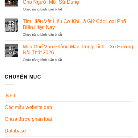
chọn
Cho Người Mới Sử Dụng
Th4
Đồng
phần
Chức năng bình luận bị tắt
ở
Phục
mềm
Hướng
Dược
quản
Dẫn
Tìm Hiểu Vật Liệu Cơ Khí Là Gì? Các Loại Phổ
Sĩ
lý
02
Cách
Chuyên
Biến Hiện Nay
thế
Th4
Mở
Nghiệp
nào?
Chức năng bình luận bị tắt
ở
Két
Và
Tìm
Sắt
Đẹp
Hiểu
Mẫu Ghế Văn Phòng Màu Trung Tính – Xu Hướng
Mini
Nhất
01
Vật
Chi
Nội Thất 2026
Hiện
Th4
Liệu
Tiết
Nay
Chức năng bình luận bị tắt
ở
Cơ
Từ
Mẫu
Khí
A-
Ghế
Là
Z
Văn
CHUYÊN MỤC
Gì?
Cho
Phòng
Các
Người
Màu
Loại
Mới
Trung
Phổ
Sử
.NET
Tính
Biến
Dụng
–
Hiện
Các mẫu website đẹp
Xu
Nay
Hướng
Nội
Chưa được phân loại
Thất
2026
Database