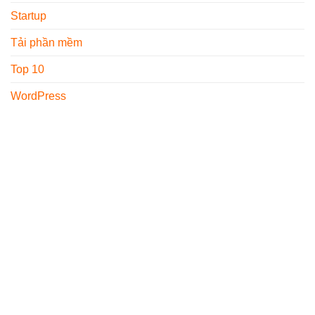
Startup
Tải phần mềm
Top 10
WordPress
GIỚI THIỆU
THÔNG TIN LIÊN HỆ
Freelancervietnam.vn
Địa chỉ : 1073/23 Cách
được thành lập từ năm
Mạng Tháng 8, P.7,
2017, trang đã hoạt động
Q.Tân Bình, TP.HCM
được 7 năm và đã mang
Email :
cho độc giả nhiều kiến