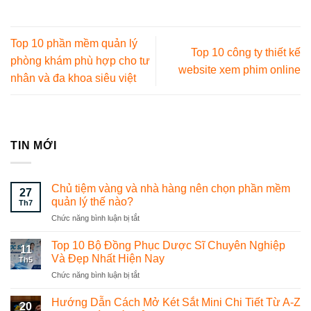
Top 10 phần mềm quản lý
Top 10 công ty thiết kế
phòng khám phù hợp cho tư
website xem phim online
nhân và đa khoa siêu việt
TIN MỚI
Chủ tiệm vàng và nhà hàng nên chọn phần mềm
27
quản lý thế nào?
Th7
Chức năng bình luận bị tắt
ở
Chủ
tiệm
Top 10 Bộ Đồng Phục Dược Sĩ Chuyên Nghiệp
11
vàng
Và Đẹp Nhất Hiện Nay
Th5
và
Chức năng bình luận bị tắt
ở
nhà
Top
hàng
10
Hướng Dẫn Cách Mở Két Sắt Mini Chi Tiết Từ A-Z
nên
20
Bộ