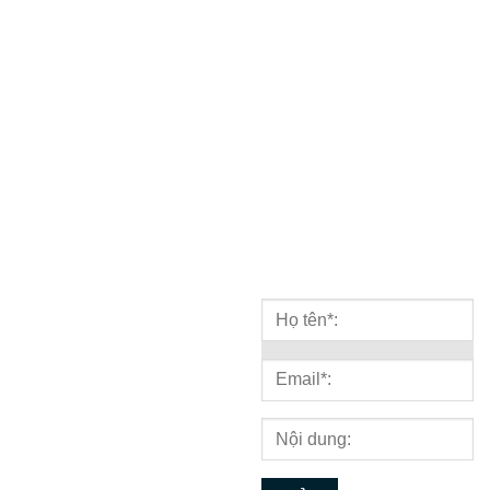
info@themona.global
thức quan trọng về lĩnh vực
Hotline : 1900 636 648
công nghệ, marketing...
109 - Phòng
kinh doanh
103 - Phòng
kỹ thuật
BẢN ĐỒ
NHẬN TƯ VẤN