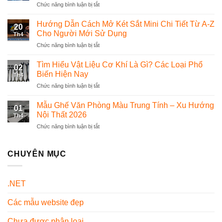
Chức năng bình luận bị tắt
ở
nhà
Top
hàng
10
Hướng Dẫn Cách Mở Két Sắt Mini Chi Tiết Từ A-Z
nên
20
Bộ
chọn
Cho Người Mới Sử Dụng
Th4
Đồng
phần
Chức năng bình luận bị tắt
ở
Phục
mềm
Hướng
Dược
quản
Dẫn
Tìm Hiểu Vật Liệu Cơ Khí Là Gì? Các Loại Phổ
Sĩ
lý
02
Cách
Chuyên
Biến Hiện Nay
thế
Th4
Mở
Nghiệp
nào?
Chức năng bình luận bị tắt
ở
Két
Và
Tìm
Sắt
Đẹp
Hiểu
Mẫu Ghế Văn Phòng Màu Trung Tính – Xu Hướng
Mini
Nhất
01
Vật
Chi
Nội Thất 2026
Hiện
Th4
Liệu
Tiết
Nay
Chức năng bình luận bị tắt
ở
Cơ
Từ
Mẫu
Khí
A-
Ghế
Là
Z
Văn
CHUYÊN MỤC
Gì?
Cho
Phòng
Các
Người
Màu
Loại
Mới
Trung
Phổ
Sử
.NET
Tính
Biến
Dụng
–
Hiện
Các mẫu website đẹp
Xu
Nay
Hướng
Nội
Chưa được phân loại