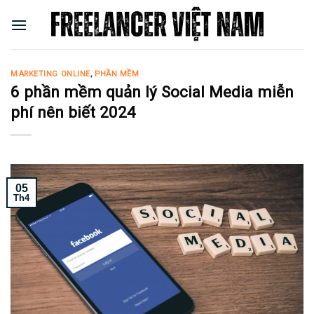
Skip
to
content
MARKETING ONLINE
,
PHẦN MỀM
6 phần mềm quản lý Social Media miễn
phí nên biết 2024
05
Th4