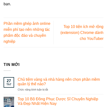
bạn.
Phần mềm ghép ảnh online
Top 10 tiện ích mở rộng
miễn phí tạo nên những tác
(extension) Chrome dành
phẩm độc đáo và chuyên
cho YouTuber
nghiệp
TIN MỚI
Chủ tiệm vàng và nhà hàng nên chọn phần mềm
27
quản lý thế nào?
Th7
Chức năng bình luận bị tắt
ở
Chủ
tiệm
Top 10 Bộ Đồng Phục Dược Sĩ Chuyên Nghiệp
11
vàng
Và Đẹp Nhất Hiện Nay
Th5
và