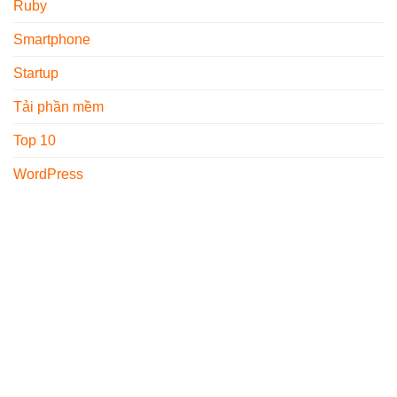
Ruby
Smartphone
Startup
Tải phần mềm
Top 10
WordPress
GIỚI THIỆU
THÔNG TIN LIÊN HỆ
Freelancervietnam.vn
Địa chỉ : 1073/23 Cách
được thành lập từ năm
Mạng Tháng 8, P.7,