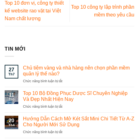
Top 10 đơn vị, công ty thiết
Top 10 công ty lập trình phần
kế website rao vặt tại Việt
mềm theo yêu cầu
Nam chất lượng
TIN MỚI
Chủ tiệm vàng và nhà hàng nên chọn phần mềm
27
quản lý thế nào?
Th7
Chức năng bình luận bị tắt
ở
Chủ
tiệm
Top 10 Bộ Đồng Phục Dược Sĩ Chuyên Nghiệp
11
vàng
Và Đẹp Nhất Hiện Nay
Th5
và
Chức năng bình luận bị tắt
ở
nhà
Top
hàng
10
Hướng Dẫn Cách Mở Két Sắt Mini Chi Tiết Từ A-Z
nên
20
Bộ
chọn
Cho Người Mới Sử Dụng
Th4
Đồng
phần
Chức năng bình luận bị tắt
ở
Phục
mềm
Hướng
Dược