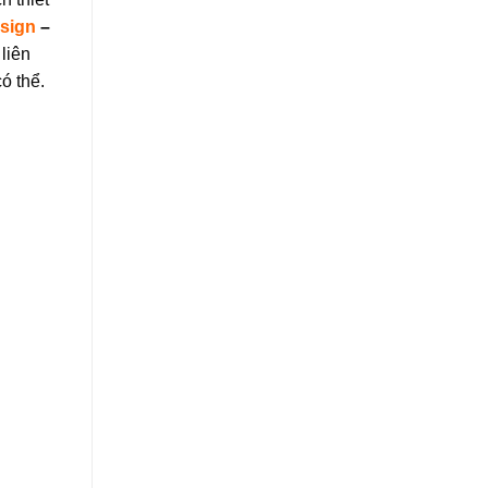
sign
–
liên
ó thể.