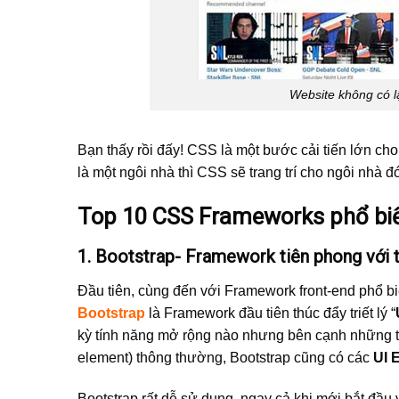
Website không có l
Bạn thấy rồi đấy! CSS là một bước cải tiến lớn ch
là một ngôi nhà thì CSS sẽ trang trí cho ngôi nhà đ
Top 10 CSS Frameworks phổ bi
1. Bootstrap- Framework tiên phong với 
Đầu tiên, cùng đến với Framework front-end phổ biết
Bootstrap
là Framework đầu tiên thúc đẩy triết lý “
kỳ tính năng mở rộng nào nhưng bên cạnh những t
element) thông thường, Bootstrap cũng có các
UI 
Bootstrap rất dễ sử dụng, ngay cả khi mới bắt đầu