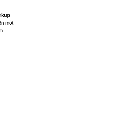
rkup
ên một
m.