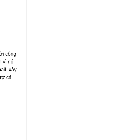
ởi công
n vì nó
ail, xây
rợ cả