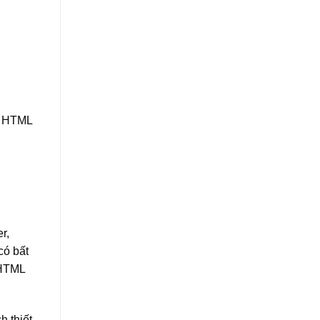
ếu HTML
r,
có bất
(HTML
h thiết