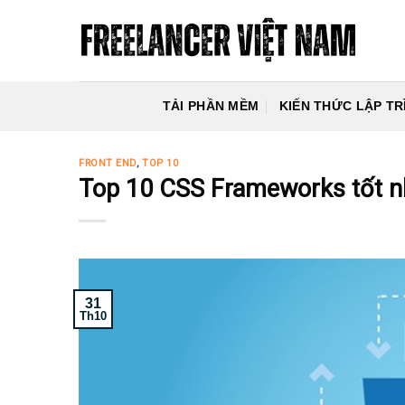
Skip
to
content
TẢI PHẦN MỀM
KIẾN THỨC LẬP TR
FRONT END
,
TOP 10
Top 10 CSS Frameworks tốt n
31
Th10