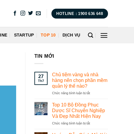
HOTLINE : 1900 636 648
INE
STARTUP
TOP 10
DỊCH VỤ
TIN MỚI
Chủ tiệm vàng và nhà
27
hàng nên chọn phần mềm
Th7
quản lý thế nào?
Chức năng bình luận bị tắt
ở
Chủ
tiệm
Top 10 Bộ Đồng Phục
11
vàng
Dược Sĩ Chuyên Nghiệp
Th5
và
Và Đẹp Nhất Hiện Nay
nhà
Chức năng bình luận bị tắt
ở
hàng
Top
nên
10
chọn