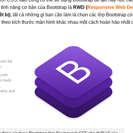
 tính năng cơ bản của Bootstrap là
RWD (
Responsive Web De
t bị)
, tất cả những gì bạn cần làm là chọn các lớp Bootstrap có 
ùy theo kích thước màn hình khác nhau một cách hoàn hảo nhất c
ay đang sử dụng Bootstrap làm Framework CSS cho thiết kế của