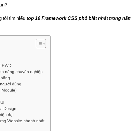
bạn?
 tôi tìm hiểu
top 10 Framework CSS phổ biết nhất trong nă
kế RWD
ính năng chuyên nghiệp
 phẳng
 người dùng
( Module)
 UI
al Design
iện đại
ựng Website nhanh nhất