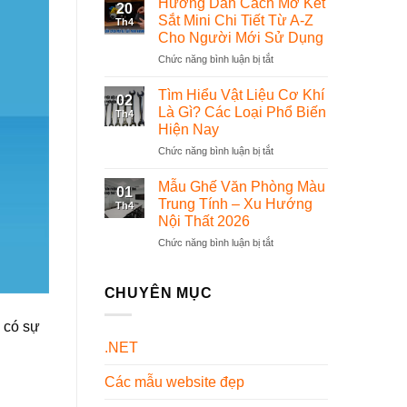
Hướng Dẫn Cách Mở Két
20
Bộ
phần
Sắt Mini Chi Tiết Từ A-Z
Th4
Đồng
mềm
Cho Người Mới Sử Dụng
Phục
quản
Chức năng bình luận bị tắt
ở
Dược
lý
Hướng
Sĩ
thế
Dẫn
Chuyên
nào?
Tìm Hiểu Vật Liệu Cơ Khí
02
Cách
Nghiệp
Là Gì? Các Loại Phổ Biến
Th4
Mở
Và
Hiện Nay
Két
Đẹp
Chức năng bình luận bị tắt
ở
Sắt
Nhất
Tìm
Mini
Hiện
Hiểu
Chi
Nay
Mẫu Ghế Văn Phòng Màu
01
Vật
Tiết
Trung Tính – Xu Hướng
Th4
Liệu
Từ
Nội Thất 2026
Cơ
A-
Chức năng bình luận bị tắt
ở
Khí
Z
Mẫu
Là
Cho
Ghế
Gì?
Người
Văn
Các
CHUYÊN MỤC
Mới
Phòng
Loại
Sử
Màu
Phổ
Dụng
 có sự
Trung
Biến
.NET
Tính
Hiện
–
Nay
Các mẫu website đẹp
Xu
Hướng