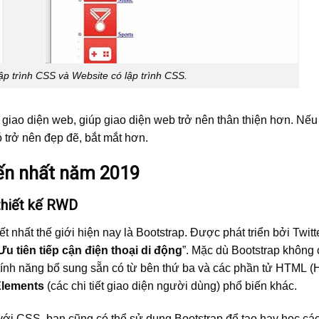
ập trình CSS và Website có lập trình CSS.
o giao diện web, giúp giao diện web trở nên thân thiện hơn. N
ó trở nên đẹp đẽ, bắt mắt hơn.
ến nhất năm 2019
thiết kế RWD
 nhất thế giới hiện nay là Bootstrap. Được phát triển bởi Twitte
Ưu tiên tiếp cận điện thoại di động
”. Mặc dù Bootstrap không 
ính năng bổ sung sẵn có từ bên thứ ba và các phần tử HTML 
Elements
(các chi tiết giao diện người dùng) phổ biến khác.
 với CSS, bạn cũng có thể sử dụng Bootstrap để tạo hay học các