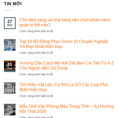
TIN MỚI
Chủ tiệm vàng và nhà hàng nên chọn phần mềm
27
quản lý thế nào?
Th7
Chức năng bình luận bị tắt
ở
Chủ
tiệm
Top 10 Bộ Đồng Phục Dược Sĩ Chuyên Nghiệp
11
vàng
Và Đẹp Nhất Hiện Nay
Th5
và
Chức năng bình luận bị tắt
ở
nhà
Top
hàng
10
Hướng Dẫn Cách Mở Két Sắt Mini Chi Tiết Từ A-Z
nên
20
Bộ
chọn
Cho Người Mới Sử Dụng
Th4
Đồng
phần
Chức năng bình luận bị tắt
ở
Phục
mềm
Hướng
Dược
quản
Dẫn
Tìm Hiểu Vật Liệu Cơ Khí Là Gì? Các Loại Phổ
Sĩ
lý
02
Cách
Chuyên
Biến Hiện Nay
thế
Th4
Mở
Nghiệp
nào?
Chức năng bình luận bị tắt
ở
Két
Và
Tìm
Sắt
Đẹp
Hiểu
Mẫu Ghế Văn Phòng Màu Trung Tính – Xu Hướng
Mini
Nhất
01
Vật
Chi
Nội Thất 2026
Hiện
Th4
Liệu
Tiết
Nay
Chức năng bình luận bị tắt
ở