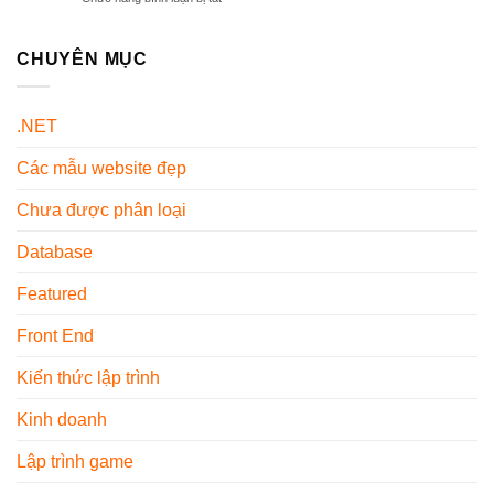
Cơ
Từ
Mẫu
Khí
A-
Ghế
Là
Z
Văn
CHUYÊN MỤC
Gì?
Cho
Phòng
Các
Người
Màu
Loại
Mới
Trung
Phổ
Sử
.NET
Tính
Biến
Dụng
–
Hiện
Các mẫu website đẹp
Xu
Nay
Hướng
Nội
Chưa được phân loại
Thất
2026
Database
Featured
Front End
Kiến thức lập trình
Kinh doanh
Lập trình game