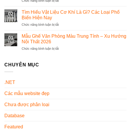
Chức năng bình luận bị tắt
ở
Phục
mềm
Hướng
Dược
quản
Dẫn
Tìm Hiểu Vật Liệu Cơ Khí Là Gì? Các Loại Phổ
Sĩ
lý
02
Cách
Chuyên
Biến Hiện Nay
thế
Th4
Mở
Nghiệp
nào?
Chức năng bình luận bị tắt
ở
Két
Và
Tìm
Sắt
Đẹp
Hiểu
Mẫu Ghế Văn Phòng Màu Trung Tính – Xu Hướng
Mini
Nhất
01
Vật
Chi
Nội Thất 2026
Hiện
Th4
Liệu
Tiết
Nay
Chức năng bình luận bị tắt
ở
Cơ
Từ
Mẫu
Khí
A-
Ghế
Là
Z
Văn
CHUYÊN MỤC
Gì?
Cho
Phòng
Các
Người
Màu
Loại
Mới
Trung
Phổ
Sử
.NET
Tính
Biến
Dụng
–
Hiện
Các mẫu website đẹp
Xu
Nay
Hướng
Nội
Chưa được phân loại
Thất
2026
Database
Featured