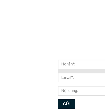
Hotline : 1900 636 648
công nghệ, marketing...
109 - Phòng
kinh doanh
103 - Phòng
kỹ thuật
BẢN ĐỒ
NHẬN TƯ VẤN