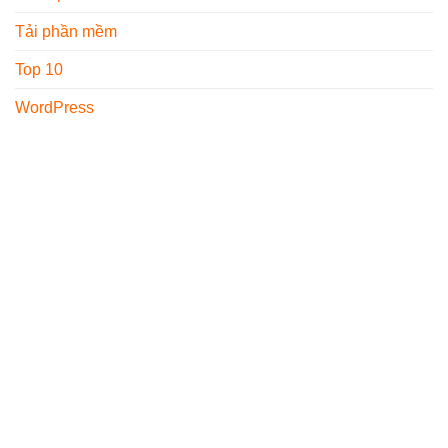
Tải phần mềm
Top 10
WordPress
GIỚI THIỆU
THÔNG TIN LIÊN HỆ
Freelancervietnam.vn
Địa chỉ : 1073/23 Cách
được thành lập từ năm
Mạng Tháng 8, P.7,
2017, trang đã hoạt động
Q.Tân Bình, TP.HCM
được 7 năm và đã mang
Email :
cho độc giả nhiều kiến
info@themona.global
thức quan trọng về lĩnh vực