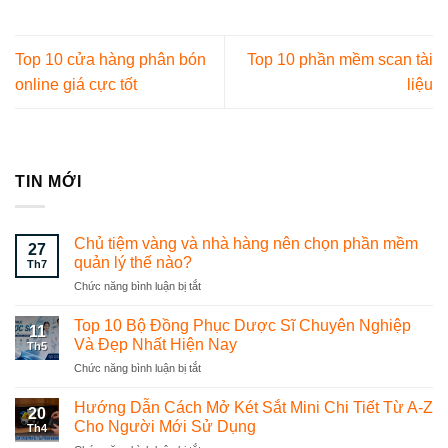
Top 10 cửa hàng phân bón
Top 10 phần mềm scan tài
online giá cực tốt
liệu
TIN MỚI
Chủ tiệm vàng và nhà hàng nên chọn phần mềm
27
quản lý thế nào?
Th7
Chức năng bình luận bị tắt
ở
Chủ
tiệm
Top 10 Bộ Đồng Phục Dược Sĩ Chuyên Nghiệp
11
vàng
Và Đẹp Nhất Hiện Nay
Th5
và
Chức năng bình luận bị tắt
ở
nhà
Top
hàng
10
Hướng Dẫn Cách Mở Két Sắt Mini Chi Tiết Từ A-Z
nên
20
Bộ
chọn
Cho Người Mới Sử Dụng
Th4
Đồng
phần