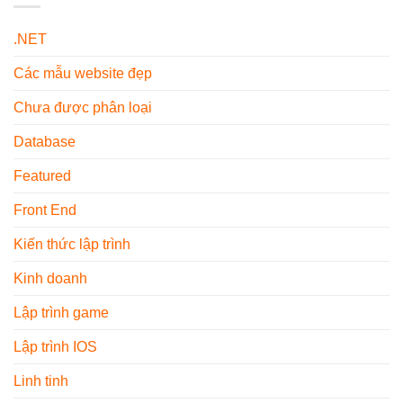
Người
Màu
Loại
Mới
Trung
Phổ
Sử
.NET
Tính
Biến
Dụng
–
Hiện
Các mẫu website đẹp
Xu
Nay
Hướng
Nội
Chưa được phân loại
Thất
2026
Database
Featured
Front End
Kiến thức lập trình
Kinh doanh
Lập trình game
Lập trình IOS
Linh tinh